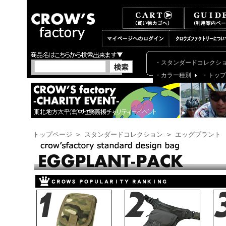
大
人
の
実
用
ナ
イ
・スタンダードコレクシ
ロ
・カラー種別
・トップ
ン
バ
ッ
グ
の
本
トップページ
>
スタンダードコレクション
> エッグプラント
物
が
こ
こ
に
あ
る！
ミ
リ
タ
リ