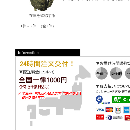
ッ
グ
在庫を確認する
1件～2件 （全2件）