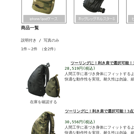
ー
機
能
と
日
商品一覧
本
技
説明付き /
写真のみ
術
が
1件～2件 （全2件）
融
合
ツーリングに！利き肩で選択可能！3点
し
28,519円(税込)
た
人間工学に基づき身体にフィットする
新
快適な動作性を実現。耐久性は勿論、
次
元
の
ハ
在庫を確認する
イ
ク
ツーリングに！利き肩で選択可能！3点支
オ
リ
30,556円(税込)
テ
人間工学に基づき身体にフィットする
ィ
快適な動作性を実現。耐久性は勿論、
バ